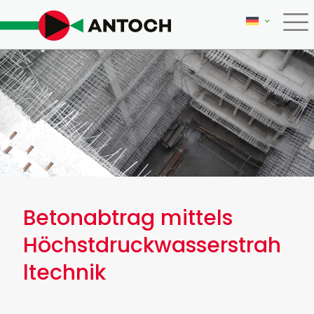
Betonabtrag mittels
Höchstdruckwasserstrah
ltechnik