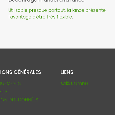
Utilisable presque partout, la lance présente
l’avantage d’être très flexible
.
IONS GÉNÉRALES
LIENS
RGEMENTS
sa
kks
GmbH
SITE
ION DES DONNÉES