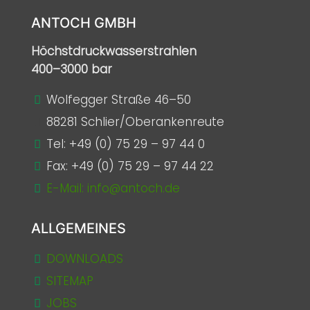
n
ANTOCH GMBH
a
t
Höchstdruckwasserstrahlen
i
400–3000 bar
v
e
Wolfegger Straße 46–50
:
88281 Schlier/Oberankenreute
Tel:
+49 (0) 75 29 – 97 44 0
Fax: +49 (0) 75 29 – 97 44 22
E-Mail: info@antoch.de
ALLGEMEINES
DOWNLOADS
SITEMAP
JOBS