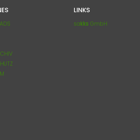
NES
LINKS
ADS
sa
kks
GmbH
CHIV
HUTZ
UM