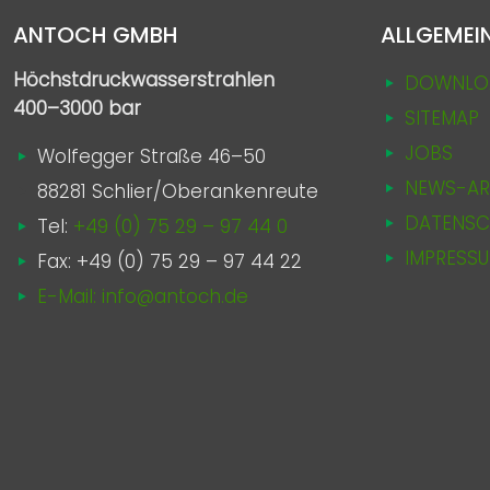
ANTOCH GMBH
ALLGEMEI
Höchstdruckwasserstrahlen
DOWNLO
400–3000 bar
SITEMAP
JOBS
Wolfegger Straße 46–50
NEWS-AR
88281 Schlier/Oberankenreute
DATENSC
Tel:
+49 (0) 75 29 – 97 44 0
IMPRESS
Fax: +49 (0) 75 29 – 97 44 22
E-Mail: info@antoch.de